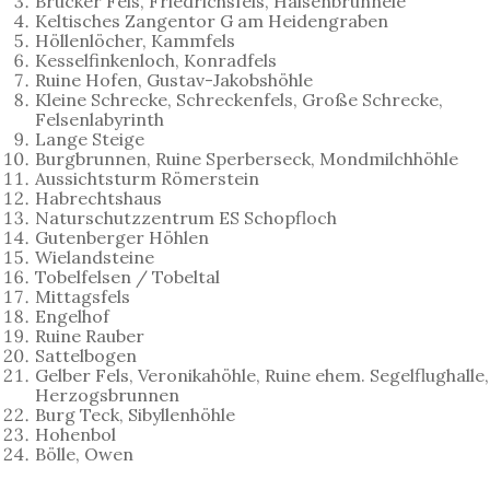
Brucker Fels, Friedrichsfels, Halsenbrünnele
Keltisches Zangentor G am Heidengraben
Höllenlöcher, Kammfels
Kesselfinkenloch, Konradfels
Ruine Hofen, Gustav-Jakobshöhle
Kleine Schrecke, Schreckenfels, Große Schrecke,
Felsenlabyrinth
Lange Steige
Burgbrunnen, Ruine Sperberseck, Mondmilchhöhle
Aussichtsturm Römerstein
Habrechtshaus
Naturschutzzentrum ES Schopfloch
Gutenberger Höhlen
Wielandsteine
Tobelfelsen / Tobeltal
Mittagsfels
Engelhof
Ruine Rauber
Sattelbogen
Gelber Fels, Veronikahöhle, Ruine ehem. Segelflughalle,
Herzogsbrunnen
Burg Teck, Sibyllenhöhle
Hohenbol
Bölle, Owen