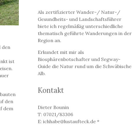
Als zertifizierter Wander-/ Natur-/
Gesundheits- und Landschaftsführer
biete ich regelmäßig unterschiedliche
thematisch geführte Wanderungen in der
Region an.
d den
Erkundet mit mir als
Biosphärenbotschafter und Segway-
nkt ist
Guide die Natur rund um die Schwäbische
eisen.
Alb.
auer
Kontakt
sbauten
uf den
Dieter Bounin
uf dem
T: 07021/83306
E: ichhabe@lustaufteck.de *