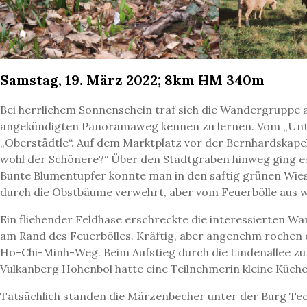
Samstag, 19. März 2022; 8km HM 340m
Bei herrlichem Sonnenschein traf sich die Wandergrupp
angekündigten Panoramaweg kennen zu lernen. Vom „Unte
„Oberstädtle“. Auf dem Marktplatz vor der Bernhardskapell
wohl der Schönere?“ Über den Stadtgraben hinweg ging e
Bunte Blumentupfer konnte man in den saftig grünen Wies
durch die Obstbäume verwehrt, aber vom Feuerbölle aus wa
Ein fliehender Feldhase erschreckte die interessierten W
am Rand des Feuerbölles. Kräftig, aber angenehm rochen 
Ho-Chi-Minh-Weg. Beim Aufstieg durch die Lindenallee z
Vulkanberg Hohenbol hatte eine Teilnehmerin kleine Küche
Tatsächlich standen die Märzenbecher unter der Burg Teck