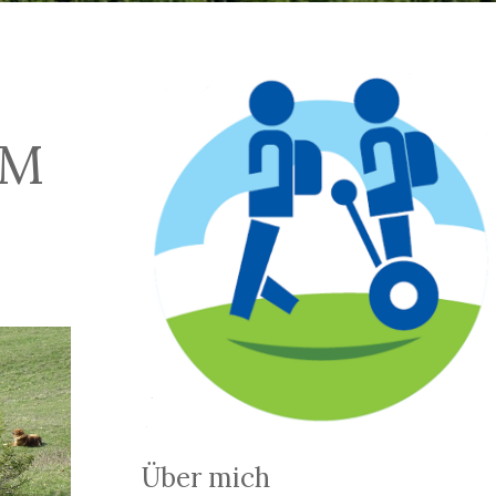
 T
Über mich