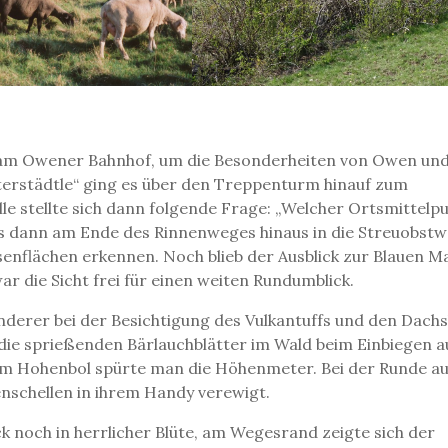
e am Owener Bahnhof, um die Besonderheiten von Owen un
rstädtle“ ging es über den Treppenturm hinauf zum
e stellte sich dann folgende Frage: „Welcher Ortsmittelpu
s dann am Ende des Rinnenweges hinaus in die Streuobstw
enflächen erkennen. Noch blieb der Ausblick zur Blauen M
r die Sicht frei für einen weiten Rundumblick.
anderer bei der Besichtigung des Vulkantuffs und den Dach
die sprießenden Bärlauchblätter im Wald beim Einbiegen a
um Hohenbol spürte man die Höhenmeter. Bei der Runde a
nschellen in ihrem Handy verewigt.
 noch in herrlicher Blüte, am Wegesrand zeigte sich der